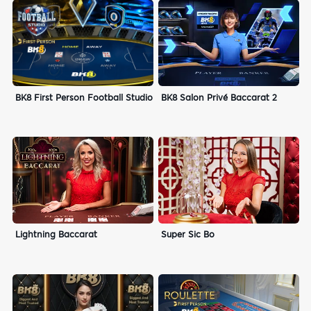
BK8 Salon Privé Baccarat 2
BK8 First Person Football Studio
Lightning Baccarat
Super Sic Bo