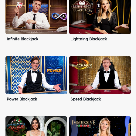
Infinite Blackjack
Lightning Blackjack
Power Blackjack
Speed Blackjack