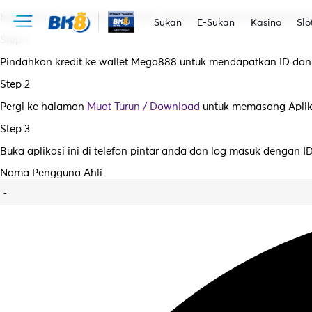
MENGIKUT LANGKAH DENGAN LANGKAH MUDAH BERMAIN Meg
Sukan
E-Sukan
Kasino
Slo
Step 1
Pindahkan kredit ke wallet Mega888 untuk mendapatkan ID dan
Step 2
Pergi ke halaman
Muat Turun / Download
untuk memasang Aplika
Step 3
Buka aplikasi ini di telefon pintar anda dan log masuk dengan I
Nama Pengguna Ahli