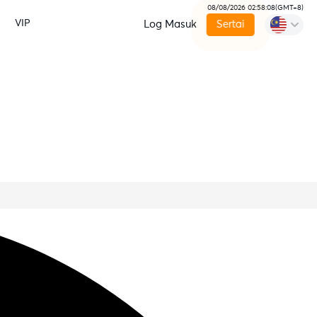
08/08/2026 02:58:09
(
GMT+8
)
VIP
Log Masuk
Sertai